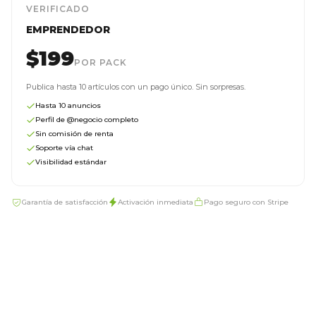
VERIFICADO
EMPRENDEDOR
$199
POR PACK
Publica hasta 10 artículos con un pago único. Sin sorpresas.
Hasta 10 anuncios
Perfil de @negocio completo
Sin comisión de renta
Soporte vía chat
Visibilidad estándar
Garantía de satisfacción
Activación inmediata
Pago seguro con Stripe