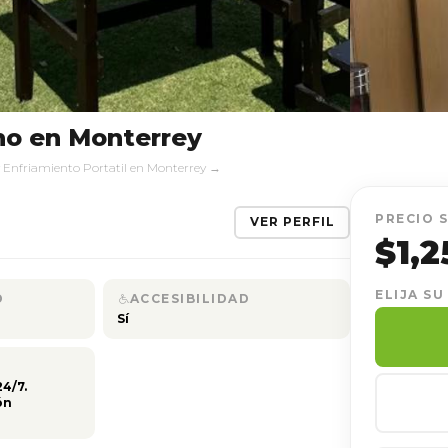
no en Monterrey
 Enfriamiento Portatil en Monterrey →
PRECIO 
VER PERFIL
$1,2
ELIJA SU
D
ACCESIBILIDAD
Sí
24/7.
ón