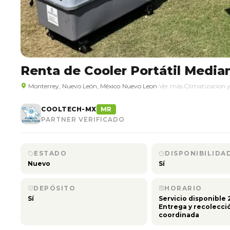
Renta de Cooler Portátil Media
Monterrey, Nuevo León, México
•
Nuevo Leon
•
Ver más Climatizacion y
COOLTECH-MX
MR
PARTNER VERIFICADO
ESTADO
DISPONIBILIDA
Nuevo
Sí
DEPÓSITO
HORARIO
Sí
Servicio disponible 
Entrega y recolecci
coordinada