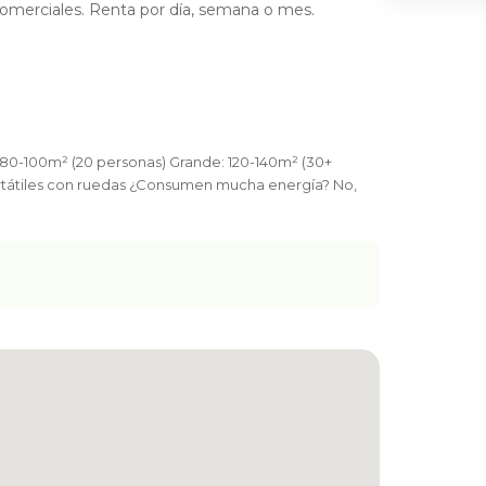
 comerciales. Renta por día, semana o mes.
Acepto
Términos
y
Aviso de Privacidad
ENVIAR MENSAJE
80-100m² (20 personas) Grande: 120-140m² (30+
rtátiles con ruedas ¿Consumen mucha energía? No,
Consejo de seguridad
Verifica al propietario antes de concretar.
¿Ya tienes cuenta?
Inicia sesión
ó
regístrate
Reportar anuncio sospechoso