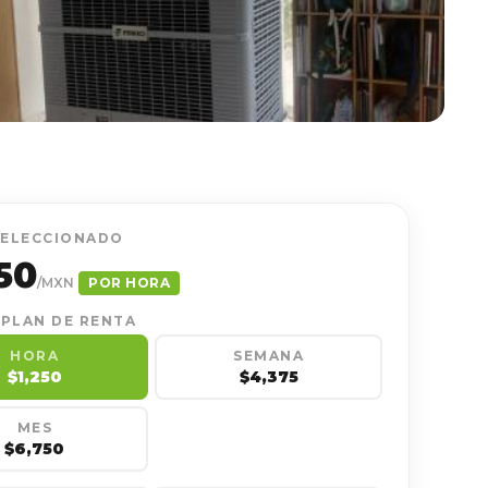
SELECCIONADO
50
/MXN
POR HORA
 PLAN DE RENTA
HORA
SEMANA
$1,250
$4,375
MES
$6,750