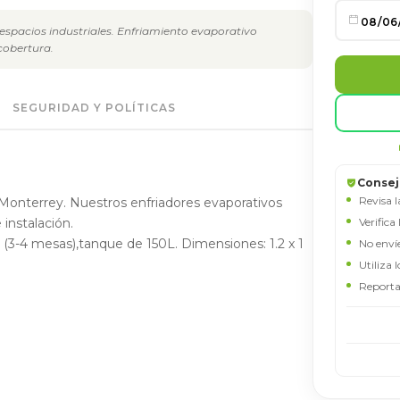
 espacios industriales. Enfriamiento evaporativo
cobertura.
SEGURIDAD Y POLÍTICAS
COOLTECH-MX
NOMBRE
Consej
Revisa l
 Monterrey. Nuestros enfriadores evaporativos
Verifica
instalación.
EMAIL
(3-4 mesas),tanque de 150L. Dimensiones: 1.2 x 1
No enví
Utiliza 
Reporta
TELÉFONO / WHATSAPP
MENSAJE