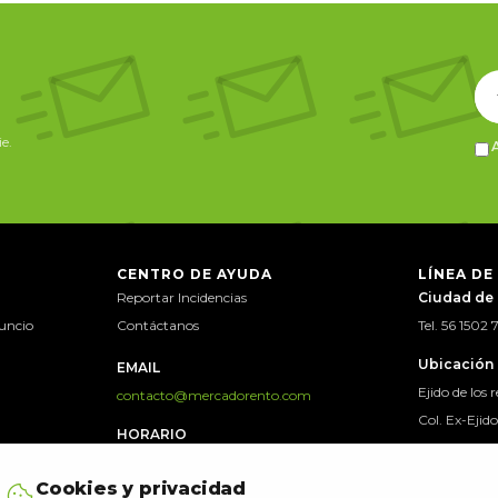
e.
CENTRO DE AYUDA
LÍNEA DE
Reportar Incidencias
Ciudad de
uncio
Contáctanos
Tel. 56 1502
Ubicación
EMAIL
Ejido de los 
contacto@mercadorento.com
Col. Ex-Ejid
HORARIO
CDMX, c.p.
Lun. a Sáb. 9:00 a.m. a 7:00 p.m.
Mexico
Cookies y privacidad