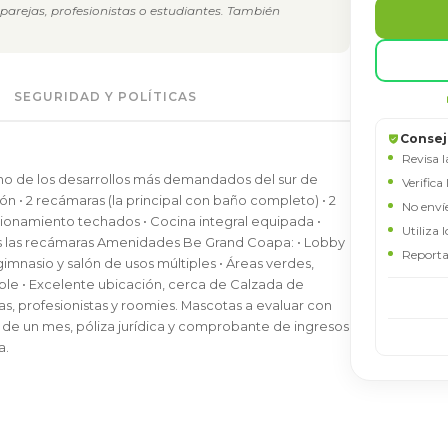
parejas, profesionistas o estudiantes. También
RICARDO-DIAZ-INMOB
NOMBRE
SEGURIDAD Y POLÍTICAS
Consej
EMAIL
Revisa l
no de los desarrollos más demandados del sur de
Verifica
n • 2 recámaras (la principal con baño completo) • 2
No enví
cionamiento techados • Cocina integral equipada •
TELÉFONO / WHATSAPP
Utiliza 
as las recámaras Amenidades Be Grand Coapa: • Lobby
Reporta
imnasio y salón de usos múltiples • Áreas verdes,
ible • Excelente ubicación, cerca de Calzada de
MENSAJE
ñas, profesionistas y roomies. Mascotas a evaluar con
 de un mes, póliza jurídica y comprobante de ingresos
a.
Acepto
Términos
y
Aviso de Privacidad
ENVIAR MENSAJE