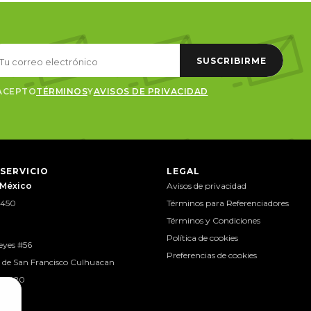
SUSCRIBIRME
ACEPTO
TÉRMINOS
Y
AVISOS DE PRIVACIDAD
 SERVICIO
LEGAL
 México
Avisos de privacidad
 7450
Términos para Referenciadores
Términos y Condiciones
Política de cookies
reyes #56
Preferencias de cookies
o de San Francisco Culhuacan
 04420