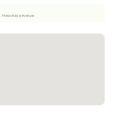
. Mascotas a evaluar.
Consejo de seguridad
Verifica al propietario antes de concretar.
¿Ya tienes cuenta?
Inicia sesión
ó
regístrate
Reportar anuncio sospechoso