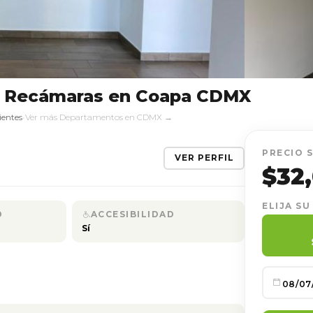
2 Recámaras en Coapa CDMX
ientes
•
Ver más Departamentos en CDMX →
PRECIO 
VER PERFIL
$32
ELIJA SU
D
ACCESIBILIDAD
Sí