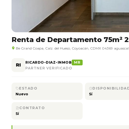
Renta de Departamento 75m² 
Be Grand Coapa, Calz. del Hueso, Coyoacán, CDMX 04369
•
aguascal
RICARDO-DIAZ-INMOB
MR
RI
PARTNER VERIFICADO
ESTADO
DISPONIBILIDA
Nuevo
Sí
CONTRATO
Sí