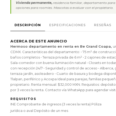
Vivienda permanente,
residencia familiar, departamento para 
opciones para roomies. Mascotas a evaluar con el propietario.
DESCRIPCIÓN
ESPECIFICACIONES
RESEÑAS
ACERCA DE ESTE ANUNCIO
Hermoso departamento en renta en Be Grand Coapa,
u
CDMX. Características del departamento: • 75 m² de construcció
baños completos • Terraza privada de 6 m² • 2 cajones de esta
Sala-comedor con buena iluminación natural • Closets en tod
con recepción 24/7 • Seguridad y control de acceso • Alberca, g
terraza-jardín, asoleadero • Cuarto de basura y bodega dispon
Tlalpan, periférico y Acoxpa Ideal para parejas, familias peque
propietario. Renta mensual: $32,000 MXN. Requisitos: depósito
por 3 veces la renta. Contacto vía WhatsApp para agendar visit
REQUISITOS
INE Comprobante de ingresos (3 veces la renta) Póliza
jurídica o aval Depósito de un mes