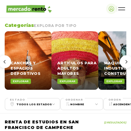
Categorías
EXPLORA POR TIPO
CANCHAS Y
ARTICULOS PARA
MAQUINARI
ESPACIOS
ADULTOS
INDUSTRIAL
DEPORTIVOS
MAYORES
CONSTRUCC
EXPLORAR
EXPLORAR
EXPLORAR
ESTADO
ORDENAR
ORDEN
RENTA DE ESTUDIOS EN SAN
(2 RESULTADOS)
FRANCISCO DE CAMPECHE