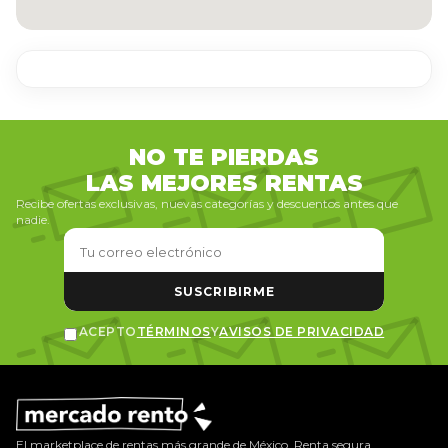
NO TE PIERDAS
LAS MEJORES RENTAS
Recibe ofertas exclusivas, nuevas categorías y descuentos antes que
nadie.
SUSCRIBIRME
ACEPTO
TÉRMINOS
Y
AVISOS DE PRIVACIDAD
El marketplace de rentas más grande de México. Renta segura,