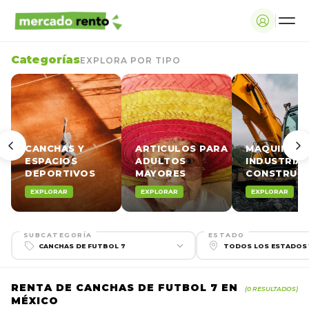
Categorías
EXPLORA POR TIPO
CANCHAS Y
ARTICULOS PARA
MAQUINARI
ESPACIOS
ADULTOS
INDUSTRIAL
DEPORTIVOS
MAYORES
CONSTRUCC
EXPLORAR
EXPLORAR
EXPLORAR
SUBCATEGORÍA
ESTADO
RENTA DE CANCHAS DE FUTBOL 7 EN
(0 RESULTADOS)
MÉXICO