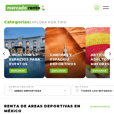
Categorías
EXPLORA POR TIPO
LOCACIONES Y
CANCHAS Y
ARTICULOS
ESPACIOS PARA
ESPACIOS
ADULTOS
EVENTOS
DEPORTIVOS
MAYORES
EXPLORAR
EXPLORAR
EXPLORAR
SUBCATEGORÍA
ESTADO
RENTA DE AREAS DEPORTIVAS EN
(0 RESULTADOS)
MÉXICO