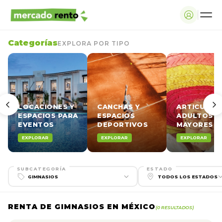
Categorías
EXPLORA POR TIPO
LOCACIONES Y
CANCHAS Y
ARTICULOS
ESPACIOS PARA
ESPACIOS
ADULTOS
EVENTOS
DEPORTIVOS
MAYORES
EXPLORAR
EXPLORAR
EXPLORAR
SUBCATEGORÍA
ESTADO
RENTA DE GIMNASIOS EN MÉXICO
(0 RESULTADOS)