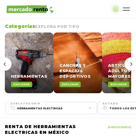
Categorías
EXPLORA POR TIPO
CANCHAS Y
ARTICULOS
ESPACIOS
ADULTOS
HERRAMIENTAS
DEPORTIVOS
MAYORES
EXPLORAR
EXPLORAR
EXPLORAR
SUBCATEGORÍA
ESTADO
RENTA DE HERRAMIENTAS
(0 RESULTADOS)
ELECTRICAS EN MÉXICO