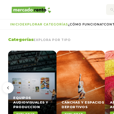
INICIO
EXPLORAR CATEGORÍAS
¿CÓMO FUNCIONA?
CON
Categorías
EXPLORA POR TIPO
EQUIPOS
AUDIOVISUALES Y
CANCHAS Y ESPACIOS
A
PRODUCCION
DEPORTIVOS
A