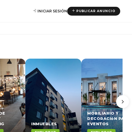
INICIAR SESIÓN
PUBLICAR ANUNCIO
DE
MOBILIARIO Y
Y
DECORACIóN PARA
NG
INMUEBLES
EVENTOS