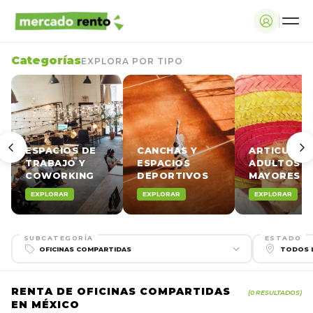
Categorías
EXPLORA POR TIPO
ESPACIOS DE
CANCHAS Y
ARTICULOS
TRABAJO Y
ESPACIOS
ADULTOS
COWORKING
DEPORTIVOS
MAYORES
EXPLORAR
EXPLORAR
EXPLORAR
SUBCATEGORÍA
ESTADO
RENTA DE OFICINAS COMPARTIDAS
(0 RESULTADOS)
EN MÉXICO