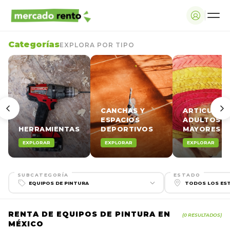
Categorías
EXPLORA POR TIPO
CANCHAS Y
ARTICULOS
ESPACIOS
ADULTOS
HERRAMIENTAS
DEPORTIVOS
MAYORES
EXPLORAR
EXPLORAR
EXPLORAR
SUBCATEGORÍA
ESTADO
RENTA DE EQUIPOS DE PINTURA EN
(0 RESULTADOS)
MÉXICO