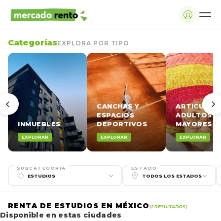
Categorías
EXPLORA POR TIPO
CANCHAS Y
ARTICULOS
ESPACIOS
ADULTOS
INMUEBLES
DEPORTIVOS
MAYORES
EXPLORAR
EXPLORAR
EXPLORAR
SUBCATEGORÍA
ESTADO
RENTA DE ESTUDIOS EN MÉXICO
(2 RESULTADOS)
Disponible en estas ciudades