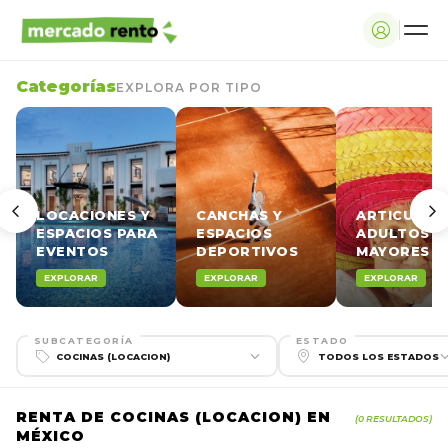
Categorías
EXPLORA POR TIPO
LOCACIONES Y
CANCHAS Y
ARTICULOS
ESPACIOS PARA
ESPACIOS
ADULTOS
EVENTOS
DEPORTIVOS
MAYORES
EXPLORAR
EXPLORAR
EXPLORAR
SUBCATEGORÍA
ESTADO
RENTA DE COCINAS (LOCACION) EN
(0 RESULTADOS)
MÉXICO