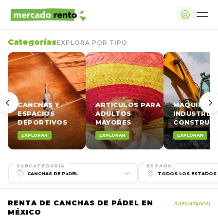
Categorías
EXPLORA POR TIPO
CANCHAS Y
ARTICULOS PARA
MAQUINARI
ESPACIOS
ADULTOS
INDUSTRIAL
DEPORTIVOS
MAYORES
CONSTRUCC
EXPLORAR
EXPLORAR
EXPLORAR
SUBCATEGORÍA
ESTADO
RENTA DE CANCHAS DE PÁDEL EN
(1 RESULTADOS)
MÉXICO