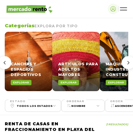
Categorías
EXPLORA POR TIPO
CANCHAS Y
ARTICULOS PARA
MAQUINARI
ESPACIOS
ADULTOS
INDUSTRIAL
DEPORTIVOS
MAYORES
CONSTRUCC
EXPLORAR
EXPLORAR
EXPLORAR
ESTADO
ORDENAR
ORDEN
RENTA DE CASAS EN
(1 RESULTADOS)
FRACCIONAMIENTO EN PLAYA DEL