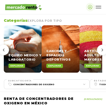
Categorías
EXPLORA POR TIPO
CANCHAS Y
ARTICULOS
EQUIPO MEDICO Y
ESPACIOS
ADULTOS
LABORATORIO
DEPORTIVOS
MAYORES
EXPLORAR
EXPLORAR
EXPLORAR
SUBCATEGORÍA
ESTAD
RENTA DE CONCENTRADORES DE
(0 RESULTADOS)
OXIGENO EN MÉXICO