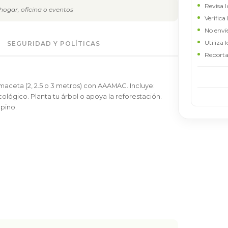
Revisa l
ogar, oficina o eventos
Verifica
No enví
Utiliza 
SEGURIDAD Y POLÍTICAS
Reporta
maceta (2, 2.5 o 3 metros) con AAAMAC. Incluye:
cológico. Planta tu árbol o apoya la reforestación.
 pino.
AAAMAC
Proveedor en proceso de verificación
Por tu seguridad, este proveedor todavía no puede
recibir contactos hasta validar su identidad. Te invitamos a
explorar anuncios de proveedores verificados.