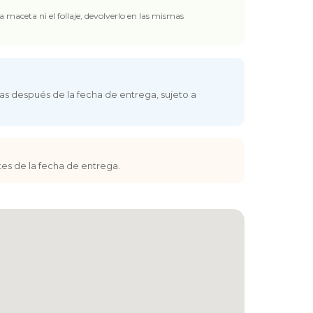
 maceta ni el follaje, devolverlo en las mismas
Consejo de seguridad
Verifica al propietario antes de concretar.
¿Ya tienes cuenta?
Inicia sesión
ó
regístrate
Reportar anuncio sospechoso
ías después de la fecha de entrega, sujeto a
tes de la fecha de entrega.