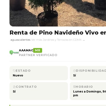
Renta de Pino Navideño Vivo 
•
aguascalientes
•
Ver más Jardines y Terrazas en CDMX →
AAAMAC
MR
PARTNER VERIFICADO
ESTADO
DISPONIBILIDA
Nuevo
Sí
CONTRATO
HORARIO
Sí
Lunes a Domingo, 9:
pm