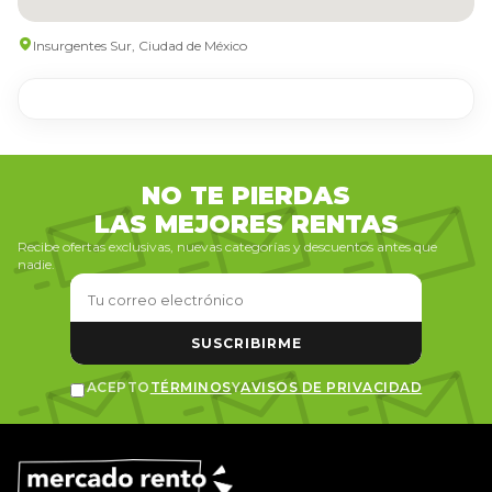
Insurgentes Sur, Ciudad de México
NO TE PIERDAS
LAS MEJORES RENTAS
Recibe ofertas exclusivas, nuevas categorías y descuentos antes que
nadie.
SUSCRIBIRME
ACEPTO
TÉRMINOS
Y
AVISOS DE PRIVACIDAD