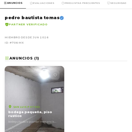
ANUNCIOS
EVALUACIONES
PREGUNTAS FRECUENTES
SEGURIDAD
pedro bautista tomas
PARTNER VERIFICADO
MIEMBRO DESDE JUN 2026
ID: #706-MX
ANUNCIOS (1)
SAN LUIS POTOSI
bodega pequeña, piso
rustico
bodeguita para guardar mercancía,
paqueteria o artículos personales. el
piso es rustico...