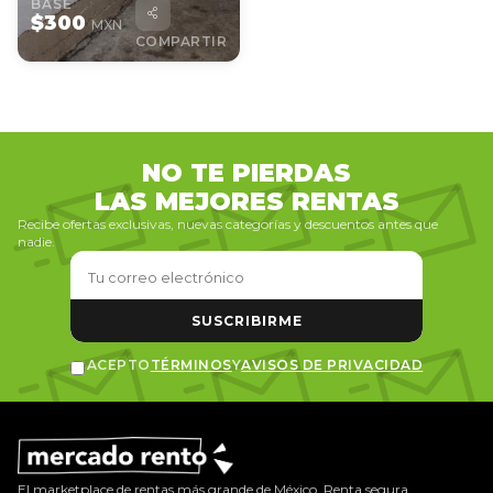
BASE
$300
MXN
COMPARTIR
NO TE PIERDAS
LAS MEJORES RENTAS
Recibe ofertas exclusivas, nuevas categorías y descuentos antes que
nadie.
SUSCRIBIRME
ACEPTO
TÉRMINOS
Y
AVISOS DE PRIVACIDAD
El marketplace de rentas más grande de México. Renta segura,