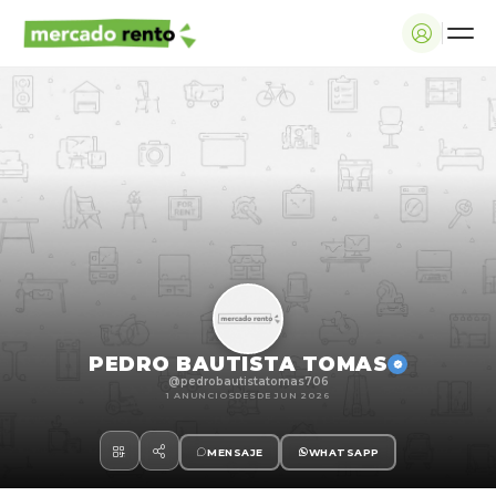
PEDRO BAUTISTA TOMAS
@pedrobautistatomas706
1 ANUNCIOS
DESDE JUN 2026
MENSAJE
WHATSAPP