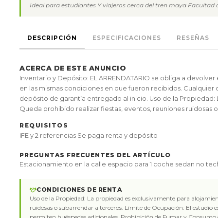
Ideal para estudiantes Y viajeros cerca del tren maya Facultad d
DESCRIPCIÓN
ESPECIFICACIONES
RESEÑAS
ACERCA DE ESTE ANUNCIO
Inventario y Depósito: EL ARRENDATARIO se obliga a devolver e
en las mismas condiciones en que fueron recibidos. Cualquier d
depósito de garantía entregado al inicio. Uso de la Propiedad
Queda prohibido realizar fiestas, eventos, reuniones ruidosas 
REQUISITOS
IFE y 2 referencias Se paga renta y depósito
PREGUNTAS FRECUENTES DEL ARTÍCULO
Estacionamiento en la calle espacio para 1 coche sedan no tec
CONDICIONES DE RENTA
Uso de la Propiedad: La propiedad es exclusivamente para alojamient
ruidosas o subarrendar a terceros. Límite de Ocupación: El estudio 
permiten huéspedes adicionales. Prohibición de Fumar y Consumo 