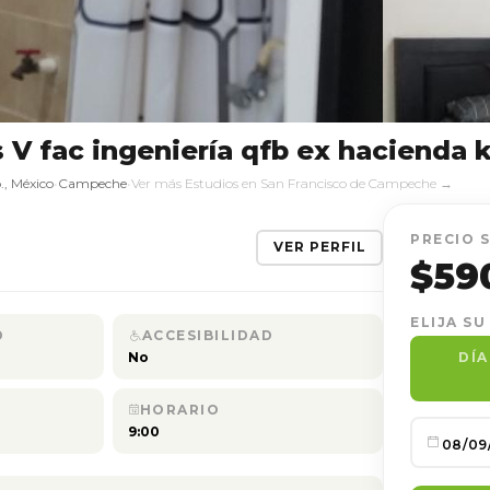
 fac ingeniería qfb ex hacienda k
, México
•
Campeche
•
Ver más Estudios en San Francisco de Campeche →
PRECIO 
VER PERFIL
$59
ELIJA SU
D
ACCESIBILIDAD
DÍ
No
HORARIO
9:00