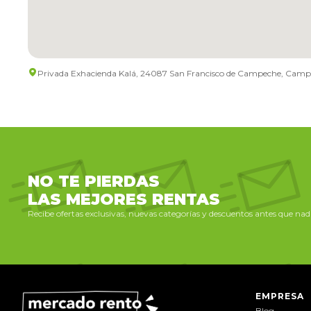
Privada Exhacienda Kalá, 24087 San Francisco de Campeche, Camp.
NO TE PIERDAS
LAS MEJORES RENTAS
Recibe ofertas exclusivas, nuevas categorías y descuentos antes que nadi
EMPRESA
Blog