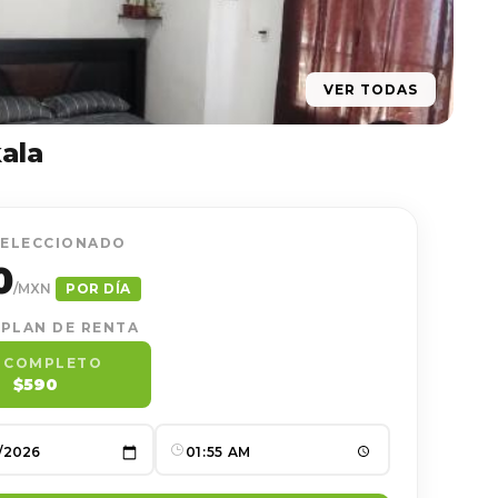
VER TODAS
ala
SELECCIONADO
0
/MXN
POR DÍA
 PLAN DE RENTA
A COMPLETO
$590