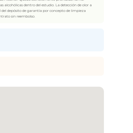
s alcohólicas dentro del estudio. La detección de olor a
l del depósito de garantía por concepto de limpieza
Acepto
Términos
y
Aviso de Privacidad
ntrato sin reembolso.
ENVIAR MENSAJE
Consejo de seguridad
Verifica al propietario antes de concretar.
¿Ya tienes cuenta?
Inicia sesión
ó
regístrate
Reportar anuncio sospechoso