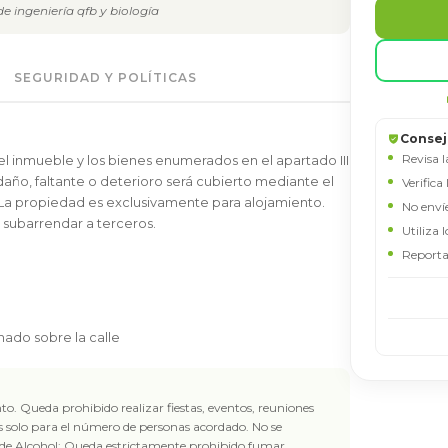
e ingeniería qfb y biología
SEGURIDAD Y POLÍTICAS
EFRANMASS628
Consej
Revisa l
l inmueble y los bienes enumerados en el apartado III
NOMBRE
año, faltante o deterioro será cubierto mediante el
Verifica
: La propiedad es exclusivamente para alojamiento.
No enví
o subarrendar a terceros.
Utiliza 
EMAIL
Reporta
TELÉFONO / WHATSAPP
hado sobre la calle
MENSAJE
o. Queda prohibido realizar fiestas, eventos, reuniones
es solo para el número de personas acordado. No se
de Alcohol: Queda estrictamente prohibido fumar