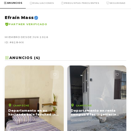
ANUNCIOS
EVALUACIONES
PREGUNTAS FRECUENTES
SEGURIDAD
Efraín Mass
PARTNER VERIFICADO
MIEMBRO DESDE JUN 2026
ID: #628-MX
ANUNCIOS (4)
CAMPECHE
CAMPECHE
Departamento en ex
Departamento en renta
hacienda kala facultad ing
campus V fac ingeniería
campus V
qfb ex hacienda kala
Renta de Departamento en Ex
Inventario y Depósito: EL
Hacienda Kala, Campeche Ubicación
ARRENDATARIO se obliga a devolver el
estratégica: Cerca de la ...
inmueble y los bienes en...