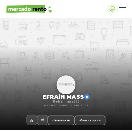
EFRAÍN MASS
@efranmass628
4 ANUNCIOS
DESDE JUN 2026
MENSAJE
WHATSAPP